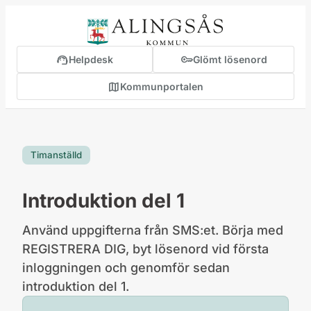
innehåll
support_agent
key
Helpdesk
Glömt lösenord
map
Kommunportalen
(öppnas i ny flik)
Timanställd
Introduktion del 1
Använd uppgifterna från SMS:et. Börja med
REGISTRERA DIG, byt lösenord vid första
inloggningen och genomför sedan
introduktion del 1.