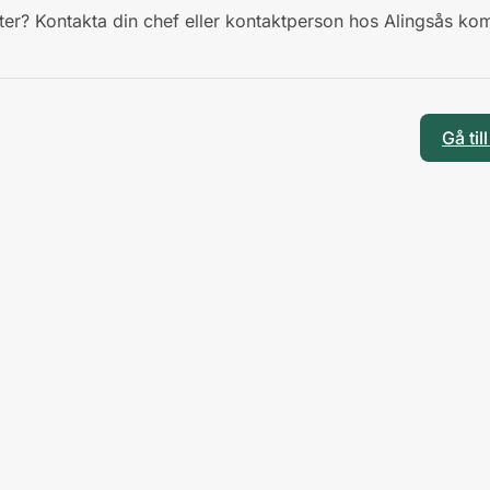
ter? Kontakta din chef eller kontaktperson hos Alingsås ko
Gå ti
© Alingsås kommun