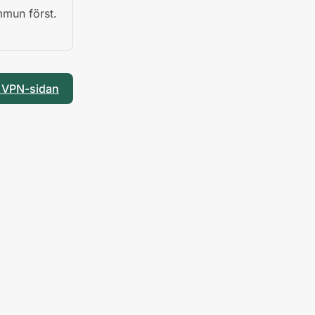
mmun först.
ll VPN-sidan