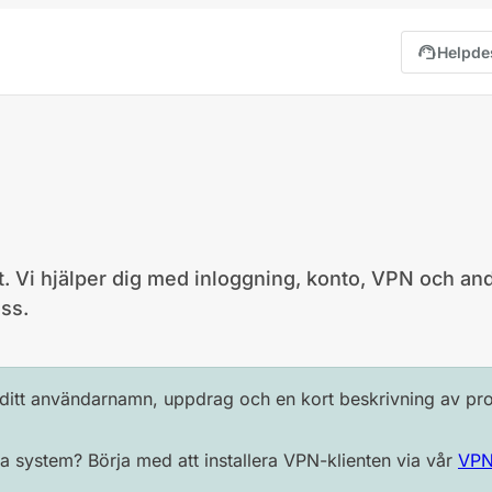
support_agent
Helpde
 Vi hjälper dig med inloggning, konto, VPN och and
ss.
 ditt användarnamn, uppdrag och en kort beskrivning av pr
åra system? Börja med att installera VPN-klienten via vår
VPN