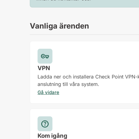
Vanliga ärenden
vpn_key
VPN
Ladda ner och installera Check Point VPN-k
anslutning till våra system.
Gå vidare
help
Kom igång