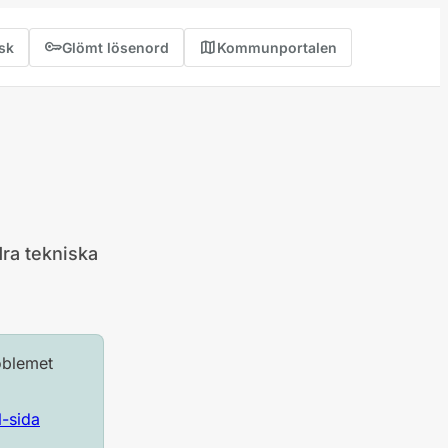
key
map
sk
Glömt lösenord
Kommunportalen
(öppnas i ny flik)
ra tekniska
oblemet
-sida