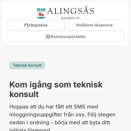
innehåll
support_agent
key
Helpdesk
Glömt lösenord
map
Kommunportalen
(öppnas i ny flik)
Teknisk konsult
Kom igång som teknisk
konsult
Hoppas att du har fått ett SMS med
inloggningsuppgifter från oss. Följ stegen
nedan i ordning – börja med att byta ditt
initiala lösenord.