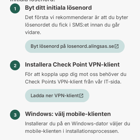
Byt ditt initiala lösenord
Det första vi rekommenderar är att du byter
lösenordet du fick i SMS:et innan du går
vidare.
Byt lösenord på losenord.alingsas.se
open_in_new
(öppnas i ny flik)
Installera Check Point VPN-klient
För att koppla upp dig mot oss behöver du
Check Points VPN-klient från vår IT-sida.
Ladda ner VPN-klient
open_in_new
(öppnas i ny flik)
Windows: välj mobile-klienten
Installerar du på en Windows-dator väljer du
mobile-klienten i installationsprocessen.