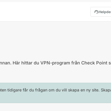
support_agent
Helpde
n innan. Här hittar du VPN-program från Check Point
ten tidigare får du frågan om du vill skapa en ny site. Skap