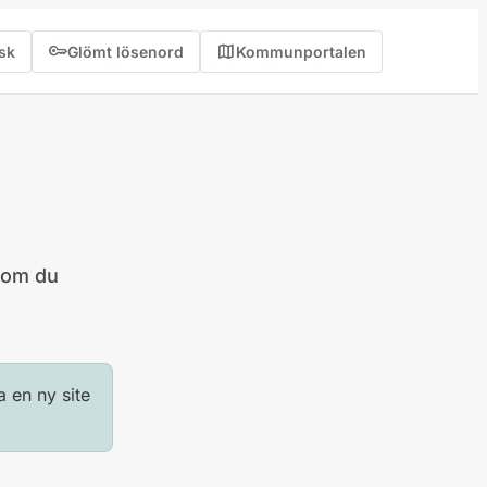
key
map
sk
Glömt lösenord
Kommunportalen
(öppnas i ny flik)
 som du
a en ny site